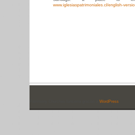
www.iglesiaspatrimoniales.cl/english-versi
Patrimony Churches funciona gracias a
WordPress