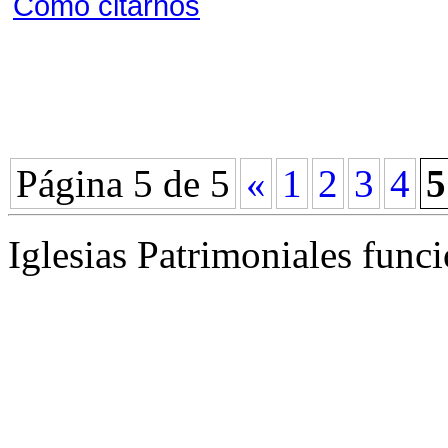
Cómo citarnos
Página 5 de 5
«
1
2
3
4
5
Iglesias Patrimoniales func