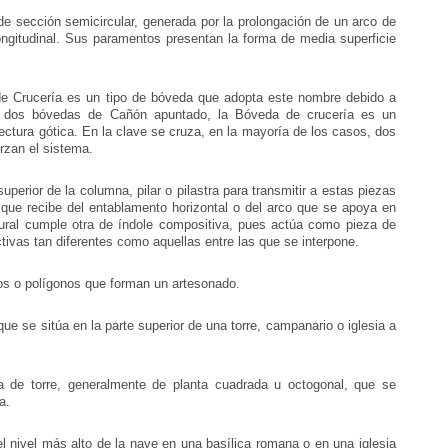
e sección semicircular, generada por la prolongación de un arco de
ongitudinal. Sus paramentos presentan la forma de media superficie
 Crucería es un tipo de bóveda que adopta este nombre debido a
de dos bóvedas de Cañón apuntado, la Bóveda de crucería es un
tectura gótica. En la clave se cruza, en la mayoría de los casos, dos
rzan el sistema.
perior de la columna, pilar o pilastra para transmitir a estas piezas
s que recibe del entablamento horizontal o del arco que se apoya en
ural cumple otra de índole compositiva, pues actúa como pieza de
ctivas tan diferentes como aquellas entre las que se interpone.
s o polígonos que forman un artesonado.
ue se sitúa en la parte superior de una torre, campanario o iglesia a
 de torre, generalmente de planta cuadrada u octogonal, que se
a.
el nivel más alto de la nave en una basílica romana o en una iglesia