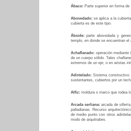
Ábaco:
Parte superior en forma de 
Abovedado:
se aplica a la cubiert
cubierta es de este tipo.
Ábside:
parte abovedada y genera
templo, en donde se encuentran el a
Achaflanado:
operación mediante l
de un cuerpo sólido. Tales chaflane
extremos de un eje; o en aristas in
Adintelado:
Sistema constructivo a
sustentantes, cubiertos por un te
Alfiz:
moldura o marco que rodea la 
Arcada serliana:
arcada de sillería
palladianas. Recurso arquitectóni
de medio punto con otros adintela
modo de arquitrabes.