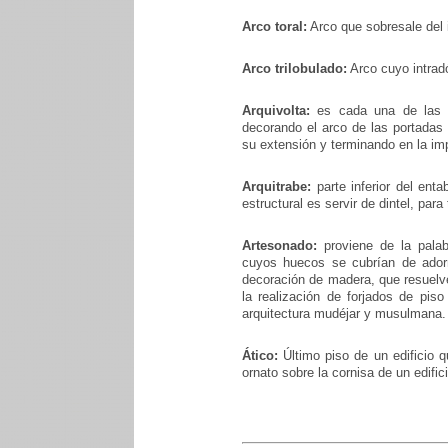
Arco toral:
Arco que sobresale del 
Arco trilobulado:
Arco cuyo intradó
Arquivolta:
es cada una de las r
decorando el arco de las portadas
su extensión y terminando en la im
Arquitrabe:
parte inferior del ent
estructural es servir de dintel, para
Artesonado:
proviene de la palab
cuyos huecos se cubrían de ador
decoración de madera, que resuelve
la realización de forjados de pi
arquitectura mudéjar y musulmana.
Ático:
Último piso de un edificio 
ornato sobre la cornisa de un edifi