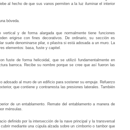
be al hecho de que sus vanos permiten a la luz iluminar el interior
 una bóveda.
o vertical y de forma alargada que normalmente tiene funciones
eden erigirse con fines decorativos. De ordinario, su sección es
ar suele denominarse pilar, o pilastra si está adosada a un muro. La
es elementos: basa, fuste y capitel.
n fuste de forma helicoidal, que se utilizó fundamentalmente en
ctura barroca. Recibe su nombre porque se cree que así fueron las
o adosado al muro de un edificio para sostener su empuje. Refuerzo
xterior, que contiene y contrarresta las presiones laterales. También
perior de un entablamento. Remate del entablamento a manera de
por ménsulas.
cio definido por la intersección de la nave principal y la transversal
 cubrir mediante una cúpula alzada sobre un cimborrio o tambor que