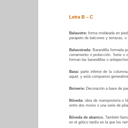
Letra B – C
Balaustre:
forma moldeada en piedr
parapeto de balcones y terrazas, o
Balaustrada:
Barandilla formada p
cerramiento o protección. Serie u 
forman las barandillas o antepecho
Basa:
parte inferior de la columna
aquel, y está compuesto generalme
Boiserie:
Decoración a base de pan
Bóveda:
obra de mampostería o fáb
entre dos muros o una serie de pila
Bóveda de abanico.
También llama
en el gótico tardío en la que los n