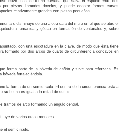
nstructivo lineal de forma curvada, que salva el espacio entre dos
o por piezas llamadas dovelas, y puede adoptar formas curvas
espacios relativamente grandes con piezas pequeñas.
menta o disminuye de una a otra cara del muro en el que se abre el
quitectura románica y gótica en formación de ventanales y, sobre
apuntado, con una escotadura en la clave, de modo que ésta tiene
ntra formado por dos arcos de cuarto de circunferencia cóncavos en
ue forma parte de la bóveda de cañón y sirve para reforzarla. Es
ha bóveda fortaleciéndola.
ne la forma de un semicírculo. El centro de la circunferencia está a
to su flecha es igual a la mitad de su luz.
s tramos de arco formando un ángulo central.
tituye de varios arcos menores.
e el semicírculo.