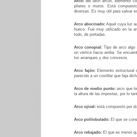
Arco:
del latín
arcus
, elemento co
pilares o muros. Está compuest
diversas. Es muy útil para salvar 
Arco abocinado:
Aquel cuya luz au
hueco. Fue muy utilizado en la ar
todo, de portadas.
Arco conopial:
Tipo de arco algo 
un vértice hacia arriba. Se encue
los arranques y dos convexos.
Arco fajón:
Elemento estructural q
parecido a un costillar que faja dic
Arco de medio punto:
arco que tie
la altura de las impostas, por lo tan
Arco ojival:
está compuesto por do
Arco polilobulado:
El que se cons
Arco rebajado:
El que es menor qu