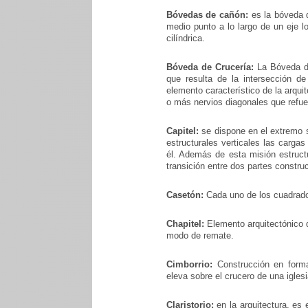
Bóvedas de cañón:
es la bóveda d
medio punto a lo largo de un eje l
cilíndrica.
Bóveda de Crucería:
La Bóveda de
que resulta de la intersección 
elemento característico de la arqui
o más nervios diagonales que refue
Capitel:
se dispone en el extremo su
estructurales verticales las carga
él. Además de esta misión estruct
transición entre dos partes constru
Casetón:
Cada uno de los cuadrado
Chapitel:
Elemento arquitectónico q
modo de remate.
Cimborrio:
Construcción en forma
eleva sobre el crucero de una iglesi
Claristorio:
en la arquitectura, es 