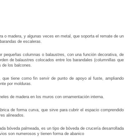
a o madera, y algunas veces en metal, que soporta el remate de un
 barandas de escaleras.
or pequeñas columnas o balaustres, con una función decorativa, de
orden de balaustres colocados entre los barandales (columnillas que
s de los balcones.
, que tiene como fin servir de punto de apoyo al fuste, ampliando
nte por molduras.
eles de madera en los muros con ornamentación interna.
rica de forma curva, que sirve para cubrir el espacio comprendido
res alineados.
da bóveda palmeada, es un tipo de bóveda de crucería desarrollada
ervios son numerosos y tienen forma de abanico