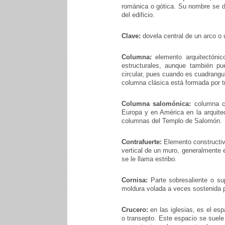
románica o gótica. Su nombre se de
del edificio.
Clave:
dovela central de un arco o
Columna:
elemento arquitectónic
estructurales, aunque también pu
circular, pues cuando es cuadrangul
columna clásica está formada por tr
Columna salomónica:
columna co
Europa y en América en la arquite
columnas del Templo de Salomón.
Contrafuerte:
Elemento constructiv
vertical de un muro, generalmente e
se le llama estribo.
Cornisa:
Parte sobresaliente o su
moldura volada a veces sostenida 
Crucero:
en las iglesias, es el espa
o transepto. Este espacio se suele