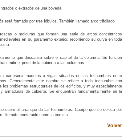
intradós o extradós de una bóveda.
s está formado por tres lóbulos. También llamado arco trifoliado.
oscas o molduras que forman una serie de arcos concéntricos
 medievales en su paramento exterior, recorriendo su curva en toda
posta.
ablamento que descansa sobre el capitel de la columna. Su función
 transmitir el peso de la cubierta a las columnas.
ra «artesón» maderas o vigas situadas en las techumbres entre
nos. Generalmente este nombre se refiere a toda techumbre con
 los problemas estructurales de los edificios, y muy especialmente
so y armaduras de cubierta. Se encuentran fundamentalmente en la
que cubre el arranque de las techumbres. Cuerpo que se coloca por
cio. Remate construido sobre la cornisa.
Volver