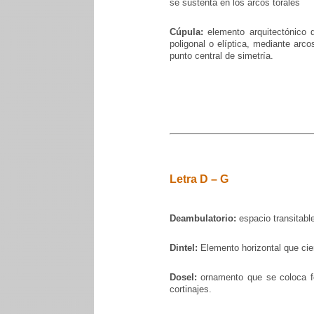
se sustenta en los arcos torales
Cúpula:
elemento arquitectónico q
poligonal o elíptica, mediante arco
punto central de simetría.
Letra D – G
Deambulatorio:
espacio transitable 
Dintel:
Elemento horizontal que cier
Dosel:
ornamento que se coloca for
cortinajes.