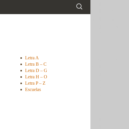
Letra A
Letra B – C
Letra D – G
Letra H – O
Letra P – Z
Escuelas