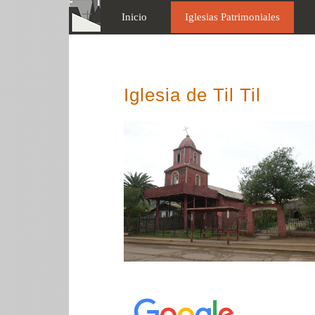
Inicio
Iglesias Patrimoniales
Iglesia de Til Til