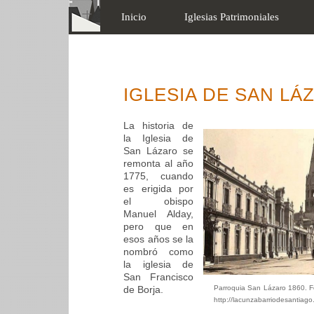
Inicio
Iglesias Patrimoniales
IGLESIA DE SAN LÁZ
La historia de
la Iglesia de
San Lázaro se
remonta al año
1775, cuando
es erigida por
el obispo
Manuel Alday,
pero que en
esos años se la
nombró como
la iglesia de
San Francisco
de Borja.
Parroquia San Lázaro 1860. F
http://lacunzabarriodesantiago